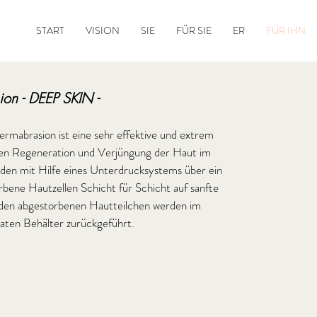
START
VISION
SIE
FÜR SIE
ER
FÜR IHN
on - DEEP SKIN -
rmabrasion ist eine sehr effektive und extrem
n Regeneration und Verjüngung der Haut im
rden mit Hilfe eines Unterdrucksystems über ein
bene Hautzellen Schicht für Schicht auf sanfte
t den abgestorbenen Hautteilchen werden im
raten Behälter zurückgeführt.