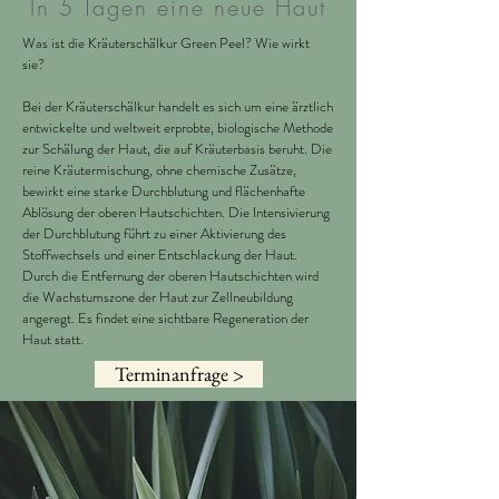
In 5 Tagen eine neue Haut
Was ist die Kräuterschälkur Green Peel? Wie wirkt
sie?
Bei der Kräuterschälkur handelt es sich um eine ärztlich
entwickelte und weltweit erprobte, biologische Methode
zur Schälung der Haut, die auf Kräuterbasis beruht. Die
reine Kräutermischung, ohne chemische Zusätze,
bewirkt eine starke Durchblutung und flächenhafte
Ablösung der oberen Hautschichten. Die Intensivierung
der Durchblutung führt zu einer Aktivierung des
Stoffwechsels und einer Entschlackung der Haut.
Durch die Entfernung der oberen Hautschichten wird
die Wachstumszone der Haut zur Zellneubildung
angeregt. Es findet eine sichtbare Regeneration der
Haut statt.
Terminanfrage >