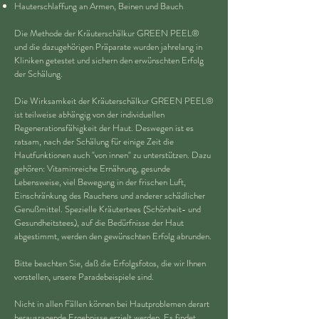
Hauterschlaffung an Armen, Beinen und Bauch
Die Methode der Kräuterschälkur GREEN PEEL®
und die dazugehörigen Präparate wurden jahrelang in
Kliniken getestet und sichern den erwünschten Erfolg
der Schälung.
Die Wirksamkeit der Kräuterschälkur GREEN PEEL®
ist teilweise abhängig von der individuellen
Regenerationsfähigkeit der Haut. Deswegen ist es
ratsam, nach der Schälung für einige Zeit die
Hautfunktionen auch "von innen" zu unterstützen. Dazu
gehören: Vitaminreiche Ernährung, gesunde
Lebensweise, viel Bewegung in der frischen Luft,
Einschränkung des Rauchens und anderer schädlicher
Genußmittel. Spezielle Kräutertees (Schönheit- und
Gesundheitstees), auf die Bedürfnisse der Haut
abgestimmt, werden den gewünschten Erfolg abrunden.
Bitte beachten Sie, daß die Erfolgsfotos, die wir Ihnen
vorstellen, unsere Paradebeispiele sind.
Nicht in allen Fällen können bei Hautproblemen derart
herausragende Ergebnisse erzielt werden. Es findet