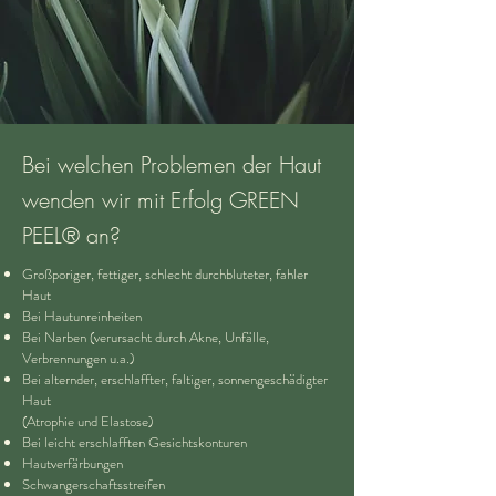
Bei welchen Problemen der Haut
wenden wir mit Erfolg GREEN
PEEL® an?
Großporiger, fettiger, schlecht durchbluteter, fahler
Haut
Bei Hautunreinheiten
Bei Narben (verursacht durch Akne, Unfälle,
Verbrennungen u.a.)
Bei alternder, erschlaffter, faltiger, sonnengeschädigter
Haut
(Atrophie und Elastose)
Bei leicht erschlafften Gesichtskonturen
Hautverfärbungen
Schwangerschaftsstreifen