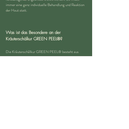
immer eine ganz individuelle Behandlung und Reaktion
der Haut statt.
Was ist das Besondere an der
Kräuterschälkur GREEN PEEL®?
Die Kräuterschälkur GREEN PEEL® besteht aus
einer reinen Kräutermischung. Im Gegensatz zu
anderen Schälmitteln enthält sie keine chemischen, oft
schädlichen Substanzen oder synthetischen
Schleifmittel. Sollten die Kräuter versehentlich in das
Auge gelangen, verursacht dies kein Brennen oder
Tränen.
Wie sieht die Haut nach der Behandlung
aus?
Nach der Behandlung ist die Haut gerötet und man