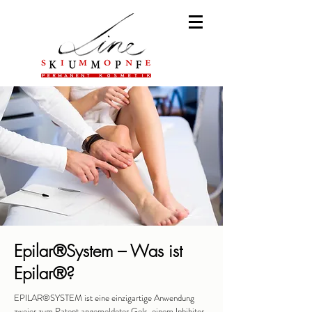
Epilar®System – Was ist
Epilar®?
EPILAR® SYSTEM ist eine einzigartige Anwendung
zweier zum Patent angemeldeter Gels, einem Inhibitor