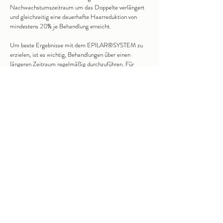
Nachwachstumszeitraum um das Doppelte verlängert
und gleichzeitig eine dauerhafte Haarreduktion von
mindestens 20% je Behandlung erreicht.
Um beste Ergebnisse mit dem EPILAR® SYSTEM zu
erzielen, ist es wichtig, Behandlungen über einen
längeren Zeitraum regelmäßig durchzuführen. Für
Gesichtsbehandlungen empfehlen wir einen Abstand
von ca. 4 Wochen und an allen anderen Körperstellen
von ca. 5 bis 6 Wochen. Eine optimale Haarreduktion
wird normalerweise nach 6 bis 8 Behandlungen erreicht.
Sowohl Wachstumszyklen als auch die Anzahl von
Haarfollikeln variieren an den jeweiligen Körperstellen.
Auch die Dichte der Körperbehaarung ist individuell
verschieden, was auf Vererbung beruht und somit
genetisch bestimmt ist.
Ihr Vorteil
Reduziert unliebsame Haare dauerhaft
Sanft und effizient, keine Nebenwirkungen