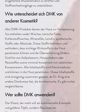
eingefallene Muskelstruktur zu straffen und
Stoffwechselvorgänge zu unterstützen.
Wie unterscheidet sich DMK von
anderer Kosmetik?
Alle DMK-Produkte dienen der Haut zur Verbesserung.
Sie enthalten weder Wachse, tierische Fette,
Kohlenstoffwachse, Mineralöle, Lanolin, synthetische
Stoffe oder Alkaloide. Diese Stoffe behindern und
verhindern, dass wichtige Wirkstoffe in die Haut
penetrieren können und die Überverhornung fördern.
Sind frei von Aufpolsterern, Hautschokern oder
Reizstoffen sowie minimal konserviert mit natürlichen
Konservierern. Alle Inhaltsstoffe sind Kleinmolekular
und können in die Haut penetrieren. Diese Inhaltsstoffe
sind einzigartig zusammen gesetzt, da Dr. King eine
andere Denkweise hat, die biochemische. Es gibt nichts
vergleichbares.
Wer sollte DMK anwenden?
Der Klient, der mehr will als kommerzielle Kosmetik
und goldene Töpfe, sondern Resultate bei