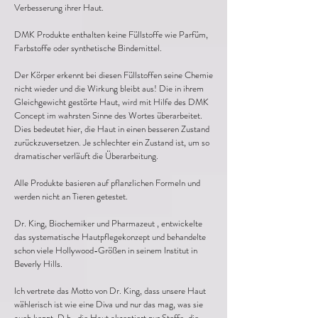
Verbesserung ihrer Haut.
DMK Produkte enthalten keine Füllstoffe wie Parfüm,
Farbstoffe oder synthetische Bindemittel.
Der Körper erkennt bei diesen Füllstoffen seine Chemie
nicht wieder und die Wirkung bleibt aus! Die in ihrem
Gleichgewicht gestörte Haut, wird mit Hilfe des DMK
Concept im wahrsten Sinne des Wortes überarbeitet.
Dies bedeutet hier, die Haut in einen besseren Zustand
zurückzuversetzen. Je schlechter ein Zustand ist, um so
dramatischer verläuft die Überarbeitung.
Alle Produkte basieren auf pflanzlichen Formeln und
werden nicht an Tieren getestet.
Dr. King, Biochemiker und Pharmazeut , entwickelte
das systematische Hautpflegekonzept und behandelte
schon viele Hollywood-Größen in seinem Institut in
Beverly Hills.
Ich vertrete das Motto von Dr. King, dass unsere Haut
wählerisch ist wie eine Diva und nur das mag, was sie
auch kennt. D.h., die Haut akzeptiert nur Stoffe, die