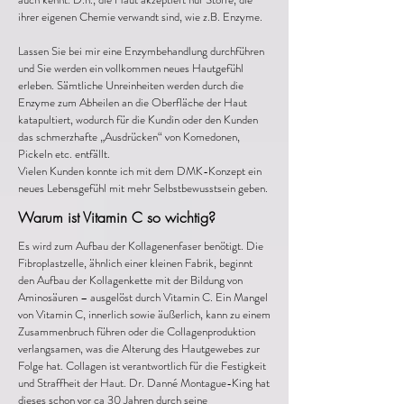
ihrer eigenen Chemie verwandt sind, wie z.B. Enzyme.
Lassen Sie bei mir eine Enzymbehandlung durchführen
und Sie werden ein vollkommen neues Hautgefühl
erleben. Sämtliche Unreinheiten werden durch die
Enzyme zum Abheilen an die Oberfläche der Haut
katapultiert, wodurch für die Kundin oder den Kunden
das schmerzhafte „Ausdrücken“ von Komedonen,
Pickeln etc. entfällt.
Vielen Kunden konnte ich mit dem DMK-Konzept ein
neues Lebensgefühl mit mehr Selbstbewusstsein geben.
Warum ist Vitamin C so wichtig?
Es wird zum Aufbau der Kollagenenfaser benötigt. Die
Fibroplastzelle, ähnlich einer kleinen Fabrik, beginnt
den Aufbau der Kollagenkette mit der Bildung von
Aminosäuren – ausgelöst durch Vitamin C. Ein Mangel
von Vitamin C, innerlich sowie äußerlich, kann zu einem
Zusammenbruch führen oder die Collagenproduktion
verlangsamen, was die Alterung des Hautgewebes zur
Folge hat. Collagen ist verantwortlich für die Festigkeit
und Straffheit der Haut. Dr. Danné Montague-King hat
dieses schon vor ca 30 Jahren durch seine