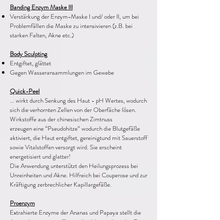
Banding Enzym Maske III
Verstärkung der Enzym-Maske I und/ oder II, um bei
Problemfällen die Maske zu intensivieren (z.B. bei
starken Falten, Akne etc.)
Body Sculpting
Entgiftet, glättet
Gegen Wasseransammlungen im Gewebe
Quick-Peel
... wirkt durch Senkung des Haut - pH Wertes, wodurch
sich die verhornten Zellen von der Oberfäche lösen.
Wirkstoffe aus der chinesischen Zimtnuss
erzeugen eine “Pseudohitze“ wodurch die Blutgefäße
aktiviert, die Haut entgiftet, gereinigtund mit Sauerstoff
sowie Vitalstoffen versorgt wird. Sie erscheint
energetisiert und glatter!
Die Anwendung unterstützt den Heilungsprozess bei
Unreinheiten und Akne. Hilfreich bei Couperose und zur
Kräftigung zerbrechlicher Kapillargefäße.
Proenzym
Extrahierte Enzyme der Ananas und Papaya stellt die