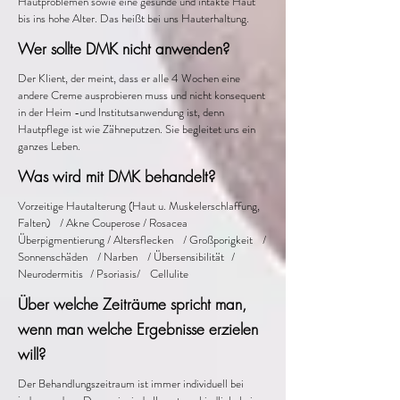
Hautproblemen sowie eine gesunde und intakte Haut
bis ins hohe Alter. Das heißt bei uns Hauterhaltung.
Wer sollte DMK nicht anwenden?
Der Klient, der meint, dass er alle 4 Wochen eine
andere Creme ausprobieren muss und nicht konsequent
in der Heim -und Institutsanwendung ist, denn
Hautpflege ist wie Zähneputzen. Sie begleitet uns ein
ganzes Leben.
Was wird mit DMK behandelt?
Vorzeitige Hautalterung (Haut u. Muskelerschlaffung,
Falten) / Akne Couperose / Rosacea
Überpigmentierung / Altersflecken / Großporigkeit /
Sonnenschäden / Narben / Übersensibilität /
Neurodermitis / Psoriasis/ Cellulite
Über welche Zeiträume spricht man,
wenn man welche Ergebnisse erzielen
will?
Der Behandlungszeitraum ist immer individuell bei