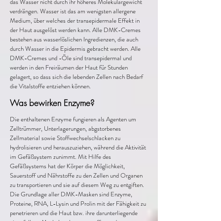
das Wasser nicht durch ihr höheres Molekulargewicht
verdrängen. Wasser ist das am wenigsten allergene
Medium, über welches der transepidermale Effekt in
der Haut ausgelöst werden kann. Alle DMK-Cremes
bestehen aus wasserlöslichen Ingredienzen, die auch
durch Wasser in die Epidermis gebracht werden. Alle
DMK-Cremes und -Öle sind transepidermal und
werden in den Freiräumen der Haut für Stunden
gelagert, so dass sich die lebenden Zellen nach Bedarf
die Vitalstoffe entziehen können.
Was bewirken Enzyme?
Die enthaltenen Enzyme fungieren als Agenten um
Zelltrümmer, Unterlagerungen, abgstorbenes
Zellmaterial sowie Stoffwechselschlacken zu
hydrolisieren und herauszuziehen, während die Aktivität
im Gefäßsystem zunimmt. Mit Hilfe des
Gefäßsystems hat der Körper die Möglichkeit,
Sauerstoff und Nährstoffe zu den Zellen und Organen
zu transportieren und sie auf diesem Weg zu entgiften.
Die Grundlage aller DMK-Masken sind Enzyme,
Proteine, RNA, L-Lysin und Prolin mit der Fähigkeit zu
penetrieren und die Haut bzw. ihre darunterliegende