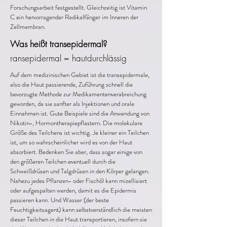
Forschungsarbeit festgestellt. Gleichzeitig ist Vitamin
C ein hervorragender Radikalfänger im Inneren der
Zellmembran.
Was heißt transepidermal?
ransepidermal = hautdurchlässig
Auf dem medizinischen Gebiet ist die transepidermale,
also die Haut passierende, Zuführung schnell die
bevorzugte Methode zur Medikamentenverabreichung
geworden, da sie sanfter als Injektionen und orale
Einnahmen ist. Gute Beispiele sind die Anwendung von
Nikotin-, Hormontherapiepflastern. Die molekulare
Größe des Teilchens ist wichtig. Je kleiner ein Teilchen
ist, um so wahrscheinlicher wird es von der Haut
absorbiert. Bedenken Sie aber, dass sogar einige von
den größeren Teilchen eventuell durch die
Schweißdrüsen und Talgdrüsen in den Körper gelangen.
Nahezu jedes Pflanzen- oder Fischöl kann mizellisiert
oder aufgespalten werden, damit es die Epidermis
passieren kann. Und Wasser (der beste
Feuchtigkeitsagent) kann selbstverständlich die meisten
dieser Teilchen in die Haut transportieren, insofern sie