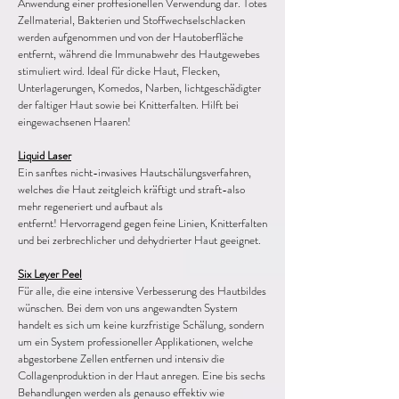
Anwendung einer proffesionellen Verwendung dar. Totes
Zellmaterial, Bakterien und Stoffwechselschlacken
werden aufgenommen und von der Hautoberfläche
entfernt, während die Immunabwehr des Hautgewebes
stimuliert wird. Ideal für dicke Haut, Flecken,
Unterlagerungen, Komedos, Narben, lichtgeschädigter
der faltiger Haut sowie bei Knitterfalten. Hilft bei
eingewachsenen Haaren!
Liquid Laser
Ein sanftes nicht-invasives Hautschälungsverfahren,
welches die Haut zeitgleich kräftigt und straft-also
mehr regeneriert und aufbaut als
entfernt! Hervorragend gegen feine Linien, Knitterfalten
und bei zerbrechlicher und dehydrierter Haut geeignet.
Six Leyer Peel
Für alle, die eine intensive Verbesserung des Hautbildes
wünschen. Bei dem von uns angewandten System
handelt es sich um keine kurzfristige Schälung, sondern
um ein System professioneller Applikationen, welche
abgestorbene Zellen entfernen und intensiv die
Collagenproduktion in der Haut anregen. Eine bis sechs
Behandlungen werden als genauso effektiv wie